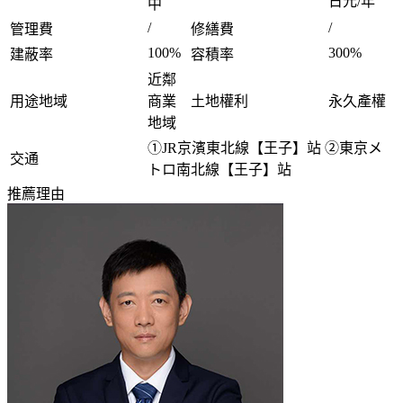
日元/年
中
/
/
管理費
修繕費
100%
300%
建蔽率
容積率
近鄰
用途地域
商業
土地權利
永久產權
地域
①JR京濱東北線【王子】站 ②東京メ
交通
トロ南北線【王子】站
推薦理由