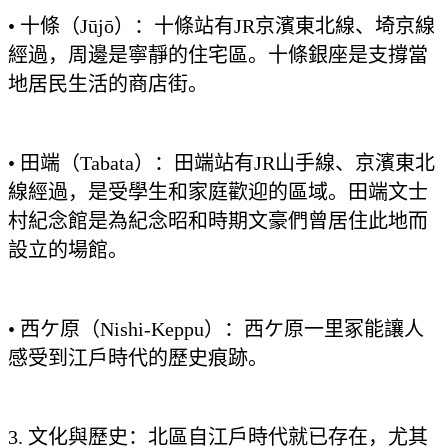
• 十條（Jūjō）：十條站有JR京濱東北線、埼京線
經過，周邊是寧靜的住宅區。十條銀座是支撐當
地居民生活的商店街。
• 田端（Tabata）：田端站有JR山手線、京濱東北
線經過，是受學生和家庭歡迎的區域。田端文士
村紀念館是為紀念昭和時期文豪們曾居住此地而
設立的場館。
• 西ケ原（Nishi-Keppu）：西ケ原一里冢能讓人
感受到江戶時代的歷史痕跡。
3. 文化與歷史：北區自江戶時代就已存在，尤其