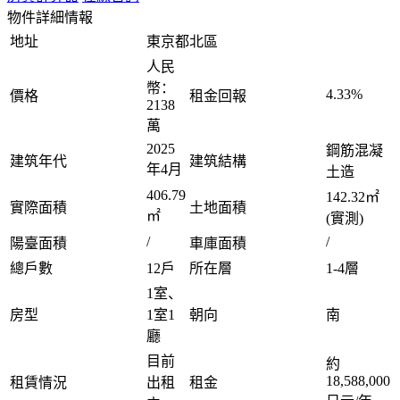
物件詳細情報
地址
東京都北區
人民
幣：
4.33%
價格
租金回報
2138
萬
2025
鋼筋混凝
建筑年代
建筑結構
年4月
土造
406.79
142.32㎡
實際面積
土地面積
㎡
(實測)
/
/
陽臺面積
車庫面積
總戶數
12戶
所在層
1-4層
1室、
房型
1室1
朝向
南
廳
目前
約
18,588,000
租賃情況
出租
租金