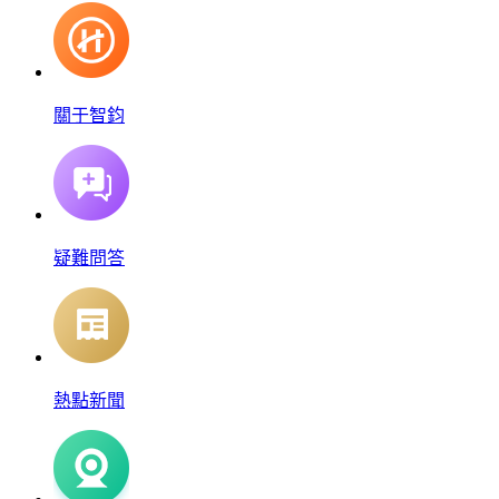
關于智鈞
疑難問答
熱點新聞