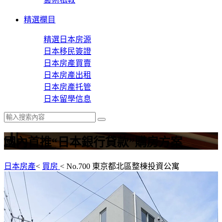
精選欄目
精選日本房源
日本移民簽證
日本房產買賣
日本房產出租
日本房產托管
日本留學信息
國內首推“日本銀行貸款”購房方案
日本房產
<
買房
<
No.700 東京都北區整棟投資公寓