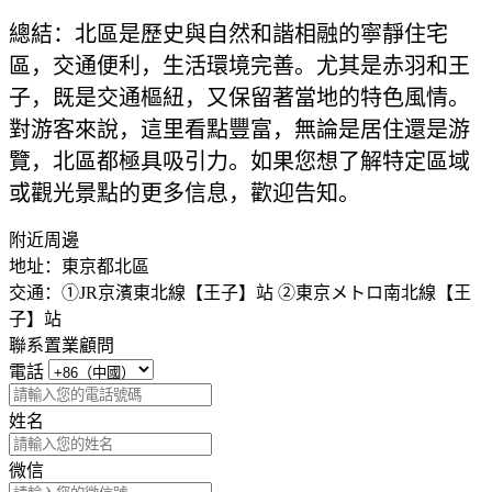
總結：北區是歷史與自然和諧相融的寧靜住宅
區，交通便利，生活環境完善。尤其是赤羽和王
子，既是交通樞紐，又保留著當地的特色風情。
對游客來說，這里看點豐富，無論是居住還是游
覽，北區都極具吸引力。如果您想了解特定區域
或觀光景點的更多信息，歡迎告知。
附近周邊
地址：
東京都北區
交通：
①JR京濱東北線【王子】站 ②東京メトロ南北線【王
子】站
聯系置業顧問
電話
姓名
微信