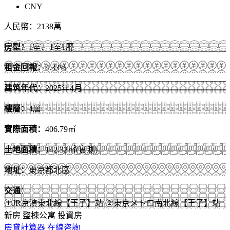
CNY
人民幣：2138萬
房型
：
1室、1室1廳
租金回報
：
4.33%
建筑年代
：
2025年4月
樓層
：
4層
實際面積
：
406.79㎡
土地面積
：
142.32㎡(實測)
地址
：
東京都北區
交通
：
①JR京濱東北線【王子】站 ②東京メトロ南北線【王子】站
新房
整棟公寓
投資房
房貸計算器
在線咨詢