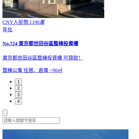
CNY人民幣:1190
萬
年化
No.724 東京都世田谷區整棟投資樓
東京都世田谷區整棟投資樓 可貸款！
整棟公寓
住居、倉庫
>90㎡
1
2
3
4