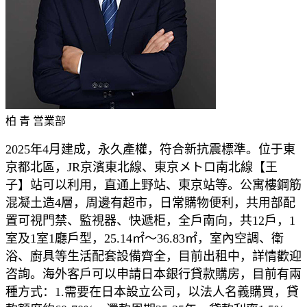
柏 青
営業部
2025年4月建成，永久產權，符合新抗震標準。位于
東
京都北區，
JR京濱東北線、
東京メトロ
南北線
【
王
子
】站
可以利用，直通上野站、東京站等。公寓樓
鋼筋
混凝土造
4層，周邊有超市，日常購物便利，共用部配
置可視門禁、監視器、快遞柜，全戶南向，共12戶，1
室及1室1廳戶型，25.14㎡～36.83㎡，室內空調、衛
浴、廚具等生活配套設備齊全，
目前出租中，
詳情歡迎
咨詢。海外客戶可以申請日本銀行貸款購房，目前有兩
種方式：1.需要在日本設立公司，以法人名義購買，貸