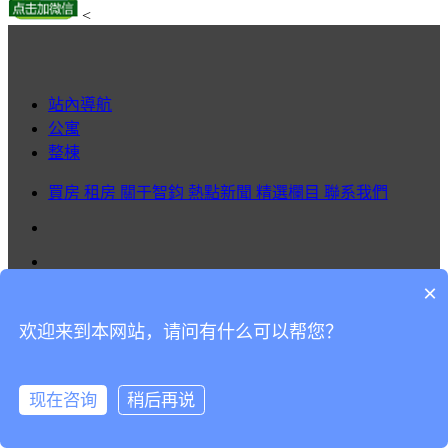
<
站內導航
公寓
整棟
買房
租房
關于智鈞
熱點新聞
精選欄目
聯系我們
×
分享到：
欢迎来到本网站，请问有什么可以帮您？
京ICP備19021898
智鈞（北京）國際咨詢有限公司
版權所有
網站建設
：
尚品中國
现在咨询
稍后再说