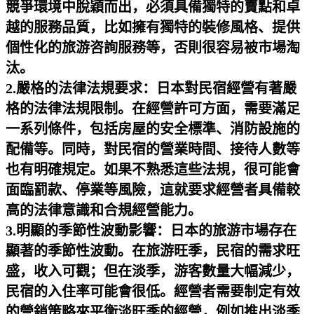
競爭環境中脫穎而出，必須具備獨特的賣點和卓
越的服務品質，比如擁有獨特的裝修風格、提供
個性化的旅游咨詢服務等，否則很容易被市場淘
汰。
2.嚴格的法律法規要求：日本對民宿經營有著嚴
格的法律法規限制。在經營許可方面，需要滿足
一系列條件，包括房屋的安全標準、消防設施的
配備等。同時，對民宿的營業時間、接待人數等
也有明確規定。如果不熟悉這些法規，很可能會
面臨罰款、停業等風險，這就要求經營者具備較
高的法律意識和合規經營能力。
3.明顯的季節性波動影響：日本的旅游市場存在
顯著的季節性波動。在旅游旺季，民宿的需求旺
盛，收入可觀；但在淡季，游客數量大幅減少，
民宿的入住率可能會很低。經營者需要制定有效
的營銷策略來平衡淡旺季的經營，例如推出淡季