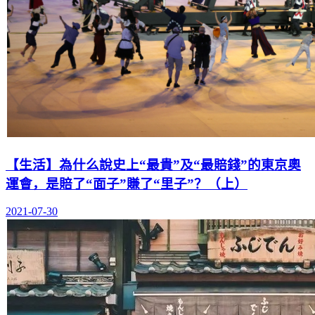
【生活】為什么說史上“最貴”及“最賠錢”的東京奧
運會，是賠了“面子”賺了“里子”？（上）
2021-07-30