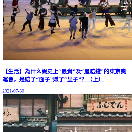
【生活】為什么說史上“最貴”及“最賠錢”的東京奧
運會，是賠了“面子”賺了“里子”？（上）
2021-07-30