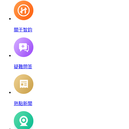
關于智鈞
疑難問答
熱點新聞