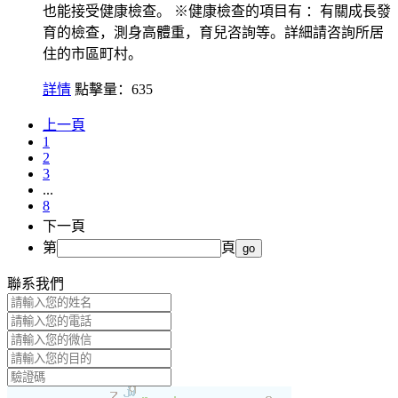
也能接受健康檢查。 ※健康檢查的項目有 ：有關成長發
育的檢查，測身高體重，育兒咨詢等。詳細請咨詢所居
住的市區町村。
詳情
點擊量：635
上一頁
1
2
3
...
8
下一頁
第
頁
go
聯系我們